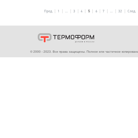
СОЛНЕЧНАЯ ЭНЕРГИЯ
04.10.2023
«Т Плюс» запустила пилотный п
теплоснабжающих объектах.
Подробнее
Пред.
1
...
3
4
5
6
7
© 2000 - 2023. Все права защищены. Полное или ча