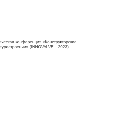
ргетика — праздник миллионов людей, занятых в эне
бнее
VE-2023
ря состоялась Научно-практическая конференция «К
огические инновации в арматуростроении» (INNOVALV
бнее