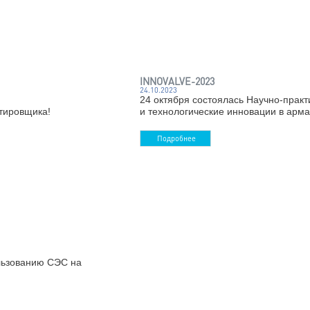
День эне
отрасли.
Подро
INNOVAL
24.10.2023
зья!
24 октяб
им днем проектировщика!
и технол
Подро